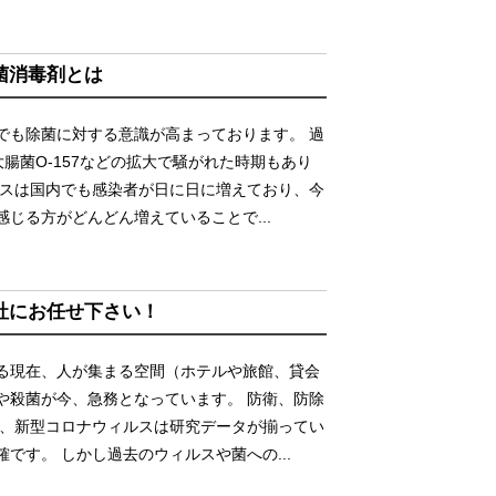
菌消毒剤とは
でも除菌に対する意識が高まっております。 過
腸菌O-157などの拡大で騒がれた時期もあり
ルスは国内でも感染者が日に日に増えており、今
じる方がどんどん増えていることで...
社にお任せ下さい！
る現在、人が集まる空間（ホテルや旅館、貸会
や殺菌が今、急務となっています。 防衛、防除
ろ、新型コロナウィルスは研究データが揃ってい
です。 しかし過去のウィルスや菌への...