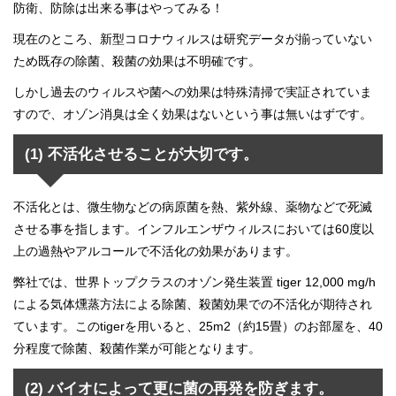
防衛、防除は出来る事はやってみる！
現在のところ、新型コロナウィルスは研究データが揃っていない
ため既存の除菌、殺菌の効果は不明確です。
しかし過去のウィルスや菌への効果は特殊清掃で実証されていま
すので、オゾン消臭は全く効果はないという事は無いはずです。
(1) 不活化させることが大切です。
不活化とは、微生物などの病原菌を熱、紫外線、薬物などで死滅
させる事を指します。インフルエンザウィルスにおいては60度以
上の過熱やアルコールで不活化の効果があります。
弊社では、世界トップクラスのオゾン発生装置 tiger 12,000 mg/h
による気体燻蒸方法による除菌、殺菌効果での不活化が期待され
ています。このtigerを用いると、25m2（約15畳）のお部屋を、40
分程度で除菌、殺菌作業が可能となります。
(2) バイオによって更に菌の再発を防ぎます。