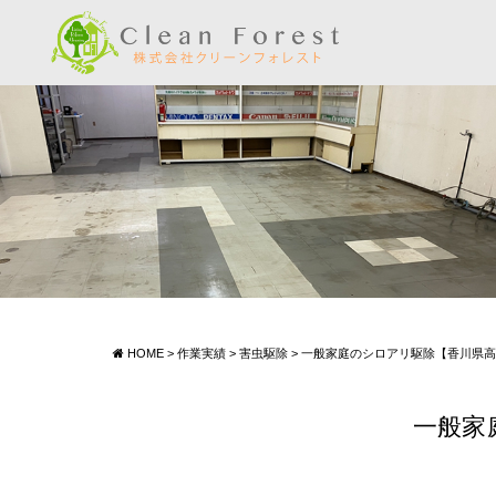
HOME
>
作業実績
>
害虫駆除
>
一般家庭のシロアリ駆除【香川県高松市
一般家