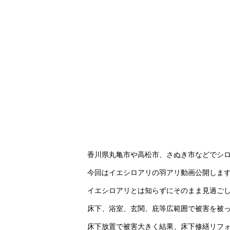
香川県丸亀市や高松市、さぬき市などでシ
今回はイエシロアリの羽アリ動画公開しま
イエシロアリとは知らずにそのまま見過ご
床下、浴室、玄関、庇等広範囲で被害を被
床下放置で被害大きく結果、床下修繕リフ