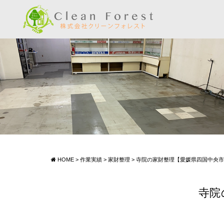
HOME
>
作業実績
>
家財整理
>
寺院の家財整理【愛媛県四国中央市】20
寺院