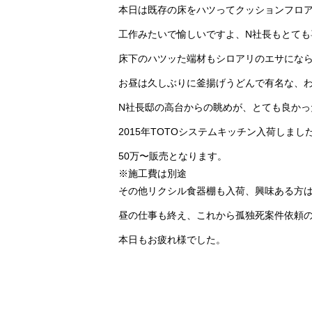
本日は既存の床をハツってクッションフロ
工作みたいで愉しいですよ、N社長もとても
床下のハツッた端材もシロアリのエサにな
お昼は久しぶりに釜揚げうどんで有名な、
N社長邸の高台からの眺めが、とても良かった
2015年TOTOシステムキッチン入荷しまし
50万〜販売となります。
※施工費は別途
その他リクシル食器棚も入荷、興味ある方
昼の仕事も終え、これから孤独死案件依頼
本日もお疲れ様でした。