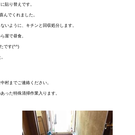
アに貼り替えです。
喜んでくれました。
らないように、キチンと回収処分します。
わら屋で昼食。
です(^^)
た。
は中村までご連絡ください。
のあった特殊清掃作業入ります。